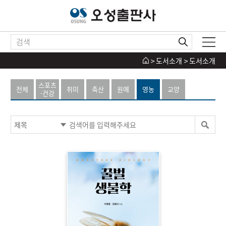
도서소개
도서소개
스포츠
전체
취미
축산
원예
영농
교양
·건강