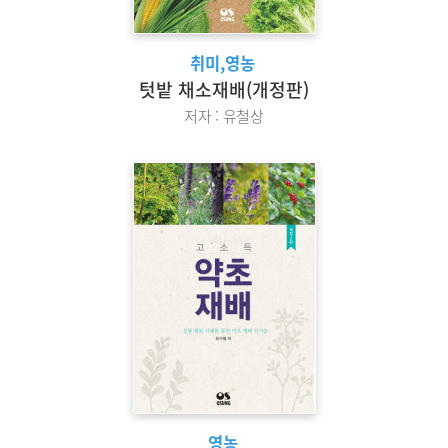
취미,영농
텃밭 채소재배(개정판)
저자 : 유철상
영농