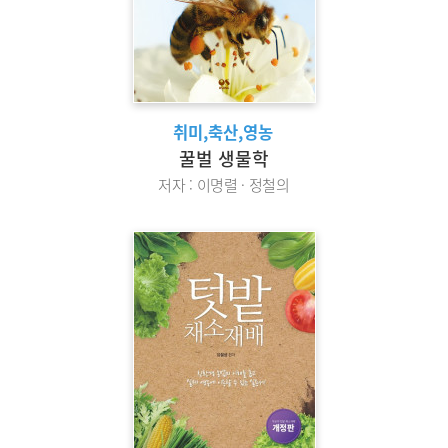
취미,축산,영농
꿀벌 생물학
저자 : 이명렬 · 정철의