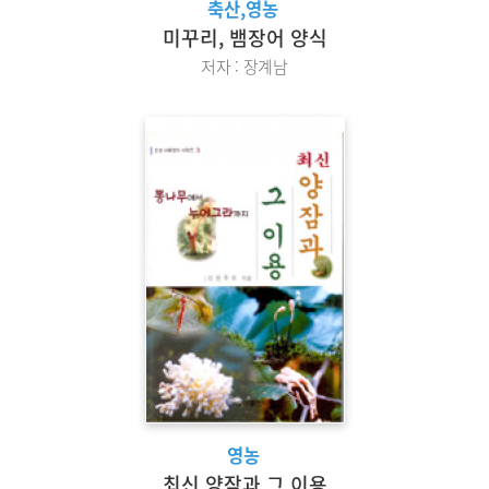
축산,영농
미꾸리, 뱀장어 양식
저자 : 장계남
영농
최신 양잠과 그 이용