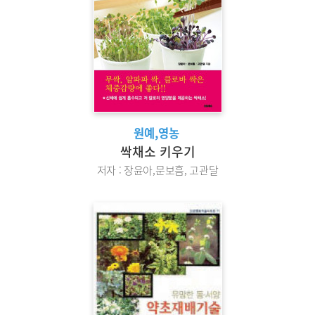
원예,영농
싹채소 키우기
저자 : 장윤아,문보흠, 고관달