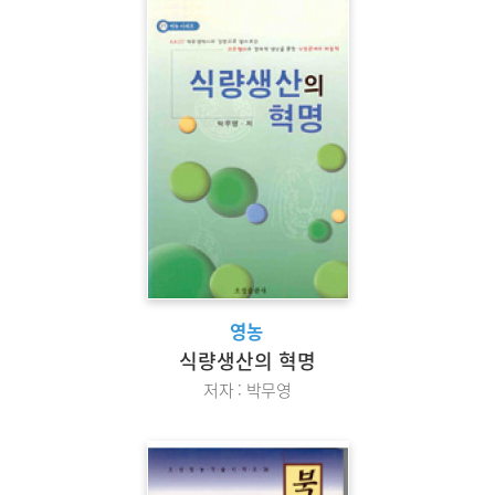
영농
식량생산의 혁명
저자 : 박무영