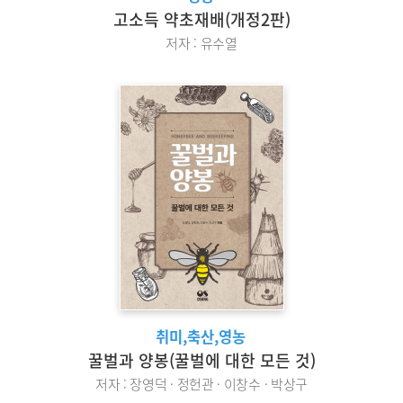
고소득 약초재배(개정2판)
저자 : 유수열
취미,축산,영농
꿀벌과 양봉(꿀벌에 대한 모든 것)
저자 : 장영덕 · 정헌관 · 이창수 · 박상구