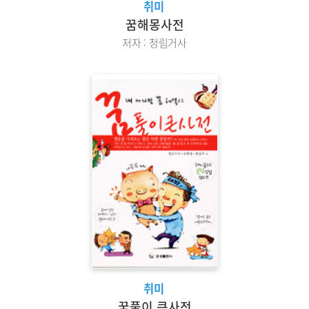
취미
꿈해몽사전
저자 : 청림거사
취미
꿈풀이 큰사전