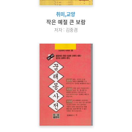
취미,교양
작은 예절 큰 보람
저자 : 김중겸