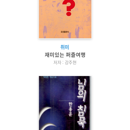
취미
재미있는 퍼즐여행
저자 : 강주현