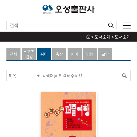
도서소개
도서소개
스포츠
전체
취미
축산
원예
영농
교양
·건강