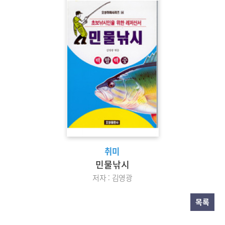
취미
민물낚시
저자 : 김영광
목록