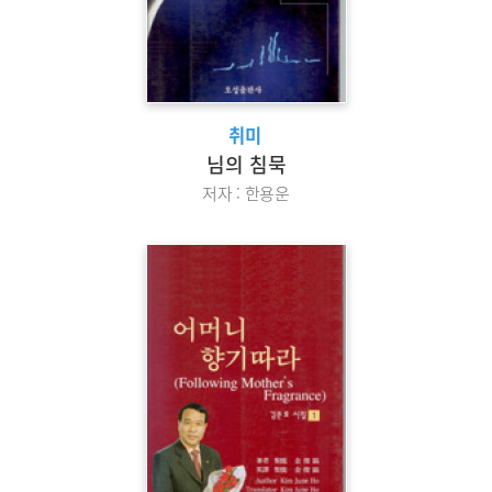
취미
님의 침묵
저자 : 한용운