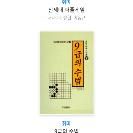
취미
신세대 퍼즐게임
저자 : 김성현, 이동규
취미
9급의 수법