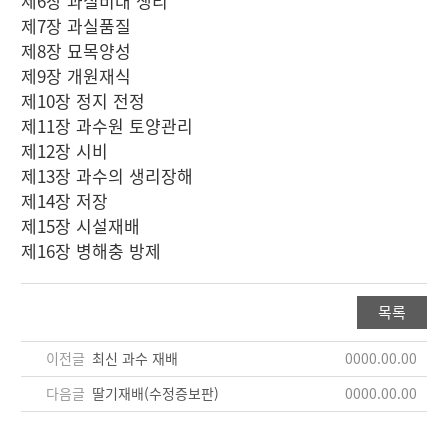
제6장 과실비대 생리
제7장 과실품질
제8장 묘목양성
제9장 개원재식
제10장 정지 전정
제11장 과수원 토양관리
제12장 시비
제13장 과수의 생리장해
제14장 저장
제15장 시설재배
제16장 병해충 방제
목록
이전글
최신 과수 재배
0000.00.00
다음글
딸기재배(수정증보판)
0000.00.00