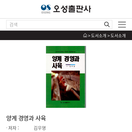
도서소개
도서소개
양계 경영과 사육
저자 :
김우영